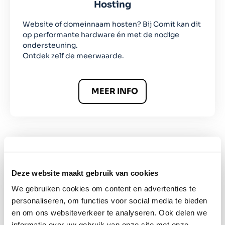
Hosting
Website of domeinnaam hosten? Bij Comit kan dit
op performante hardware én met de nodige
ondersteuning.
Ontdek zelf de meerwaarde.
MEER INFO
Deze website maakt gebruik van cookies
Microsoft 365
We gebruiken cookies om content en advertenties te
personaliseren, om functies voor social media te bieden
Op zoek naar een betrouwbare en ervaren partner
en om ons websiteverkeer te analyseren. Ook delen we
voor Microsoft 365? We leggen u graag de
verschillen en voordelen uit van Microsoft’s
informatie over uw gebruik van onze site met onze