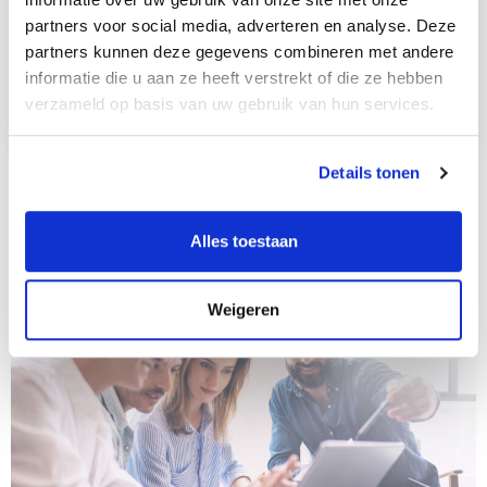
cloudplatform.
partners voor social media, adverteren en analyse. Deze
partners kunnen deze gegevens combineren met andere
informatie die u aan ze heeft verstrekt of die ze hebben
MEER INFO
verzameld op basis van uw gebruik van hun services.
Details tonen
Alles toestaan
Weigeren