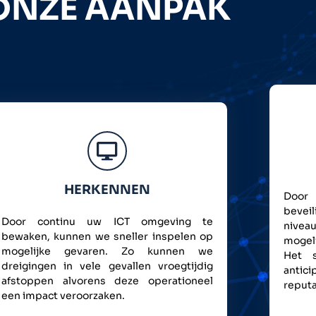
ONZE AANPAK
HERKENNEN
Door 
bevei
Door continu uw ICT omgeving te
nivea
bewaken, kunnen we sneller inspelen op
mogeli
mogelijke gevaren. Zo kunnen we
Het s
dreigingen in vele gevallen vroegtijdig
antici
afstoppen alvorens deze operationeel
reputa
een impact veroorzaken.