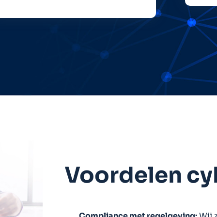
Voordelen cy
Compliance met regelgeving:
Wij 