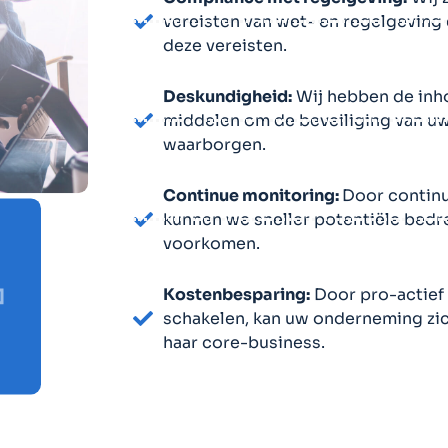
vereisten van wet- en regelgeving
deze vereisten.
Deskundigheid:
Wij hebben de inho
middelen om de beveiliging van u
waarborgen.
Continue monitoring:
Door continu
kunnen we sneller potentiële bedre
+
voorkomen.
Kostenbesparing:
Door pro-actief 
schakelen, kan uw onderneming zi
haar core-business.