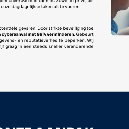
l onverwacht is dit niet. Zowel in privé, als
 onze dagdagelijkse taken uit te voeren.
tentiële gevaren. Door strikte beveiliging toe
en cyberaanval met 99% verminderen
. Gebeurt
evens- en reputatieverlies te beperken. Wij
f graag in een steeds sneller veranderende